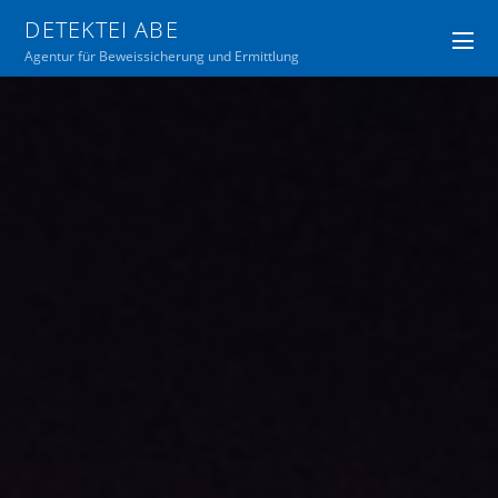
DETEKTEI ABE
Agentur für Beweissicherung und Ermittlung